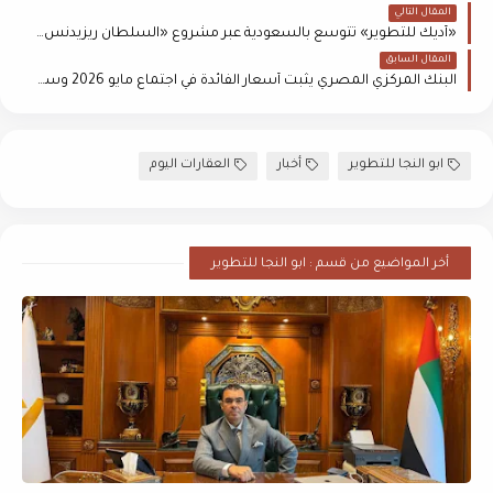
المقال التالي
«أديك للتطوير» تتوسع بالسعودية عبر مشروع «السلطان ريزيدنس» في المدينة المنورة
المقال السابق
البنك المركزي المصري يثبت أسعار الفائدة في اجتماع مايو 2026 وسط ضغوط التضخم
ابو النجا للتطوير
أخبار
العقارات اليوم
أخر المواضيع من قسم : ابو النجا للتطوير