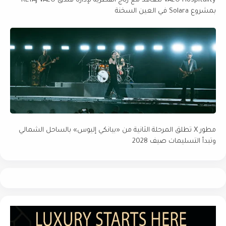
VALO Hospitality تتعاقد مع رتاج القطرية لإدارة فندق RETAJ VALO
بمشروع Solara في العين السخنة
مطور X تطلق المرحلة الثانية من «بيانكي إليوس» بالساحل الشمالي
وتبدأ التسليمات صيف 2028