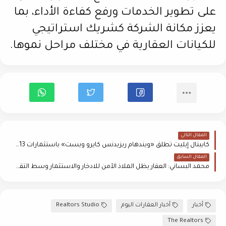
على تطوير الخدمات ورفع كفاءة الأداء، بما
يعزز مكانة الشركة كشريك استراتيجي
للكيانات العقارية في مختلف مراحل نموها.
المقال التالي
كابيتال إيليت تطلق «ويندهام ريزيدنس كايرو ويست» باستثمارات 13 مليار جنيه
المقال السابق
محمد البساني: العقار يظل الملاذ الآمن للادخار والاستثمار وسط التقلبات الاقتصادية
أخبار
أخبار العقارات اليوم
Realtors Studio
The Realtors