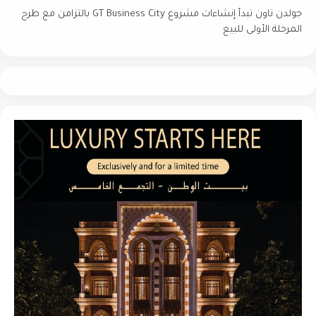
جولدن تاون تبدأ إنشاءات مشروع GT Business City بالتزامن مع طرح
المرحلة الأولى للبيع