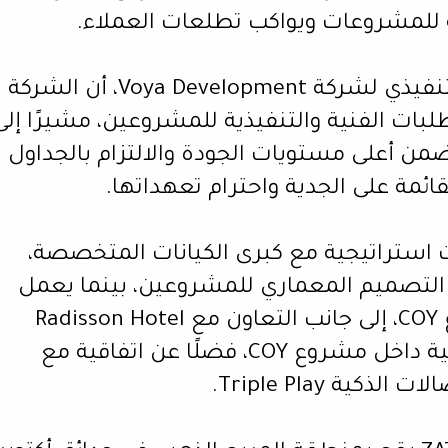
ية للمشروعات ويواكب تطلعات العملاء.
من جانبه، أكد شحاته السيد، المدير التنفيذي لشركة Voya Development، أن الشركة
بات الفنية والتنفيذية للمشروعين، مشيرًا إلى
ضمن أعلى مستويات الجودة والالتزام بالجداول
ئمة على الجدية واحترام تعهداتها.
استراتيجية مع كبرى الكيانات المتخصصة،
Hafez Consultants أعمال التصميم المعماري للمشروعين، بينما يعمل
Sabbour كاستشاري إنشائي لمشروع COY، إلى جانب التعاون مع Radisson Hotel
Group لتشغيل وإدارة الشقق الفندقية داخل مشروع COY، فضلًا عن اتفاقية مع