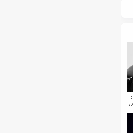
دة
في