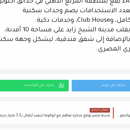
وجدير بالذكر أن مشروع ZAT Community يقع بمنطقة المربع الذهبي في حدائق أكتوبر
مشروع متعدد الاستخدامات يضم وحدات سكنية
مات ذكية.
فيما يقع مشروع COY Sheikh Zayed بقلب مدينة الشيخ زايد على مساحة 10 أفدنة،
متنوعة، بالإضافة إلى شقق فندقية، ليشكل وجهة سكن
ري المصري.
المقال السابق
محمد علام: تنظيم السوق العقاري والشفافية مفتاح الاستقرار والنمو خلال 5 سنوات