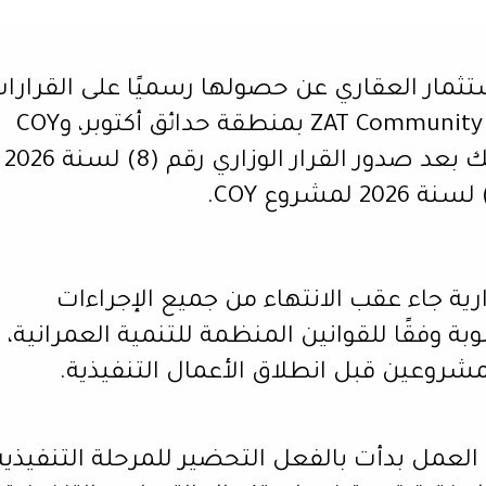
ركة Voya Development للاستثمار العقاري عن حصولها رسميًا على القرار
الوزارية اللازمة لبدء تنفيذ مشروعيها ZAT Community بمنطقة حدائق أكتوبر، وCOY
Sheikh Zayed بمدينة الشيخ زايد، وذلك بعد صدور القرار الوزاري رقم (8) لسنة 2026
رية جاء عقب الانتهاء من جميع الإجراءات
ة وفقًا للقوانين المنظمة للتنمية العمرانية،
شروعين قبل انطلاق الأعمال التنفيذية.
Voya Develop أن فرق العمل بدأت بالفعل التحضير للمرحلة التنفيذية