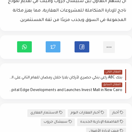
أن يسهم التعاون بين سبيشال جروب ومينت في تقديم نموذج
ناجح للإدارة المتكاملة للمشروعات العقارية، مما يعزز مكانة
المجموعة في السوق ويجذب مزيدًا من ثقة المستثمرين.
المقال التالي
بنك ABC راعي بنكي حصري لأركان بلازا خلال رمضان للعام الثاني على التوالي
المقال السابق
Amayer Al Asema Rebrands as Capital Edge Developments and Launches Invest Mall in New Cairo
أخبار
أخبار العقارات اليوم
الاستثمار العقاري
العاصمة الإدارية الجديدة
سبيشال جروب
مينت لإدارة الأصول