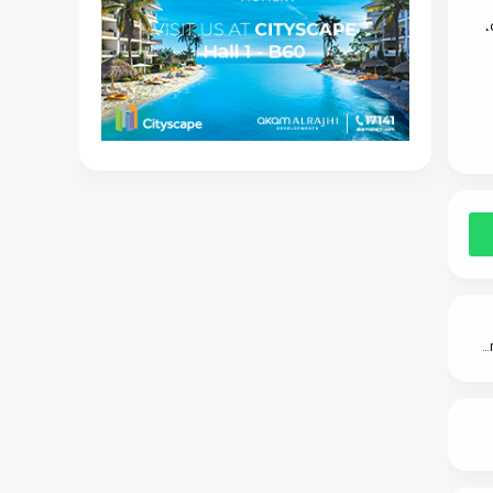
،
New Jersey Real Estate Development contracts with Arkan to supervise the implementation of the JURA El Sokhna project