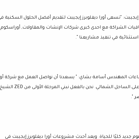
إيجيبت: "تسعى أورا ديفلوبرز إيجيبت لتقديم أفضل الحلول السكنية ف
تفاقيات الشراكة مع احدى كبرى شركات الإنشات والمقاولات, أوراسكوم
ستثنائية في تنفيذ مشاريعنا ".
اءات المهندس أسامة بشاي: " يسعدنا أن نواصل العمل مع شركة أور
ديفلوبرز إيجيبت، هذه المرة في مشروعهم الرائد الجديد على الساحل الشمالي. نحن بالفعل نبني المرحلة الأولى من ZED ال
 ".
يد كليًا للحياة. ويعد أحدث مشروعات أورا ديفلوبرز إيجيبت في