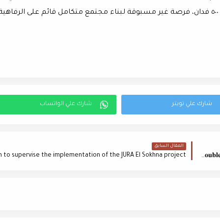
الساحل الشمالي، ويقدم المشروع، المقام على مساحة ٥٠٠ فدان، فرصة غير مسبوقة لبناء مجتمع متكامل قائم على الرفاهية
المقال السابق
"نخيل للتطوير" تشارك بعروض مميزة لمشروع " 𝐃𝐨𝐮𝐛𝐥𝐞 𝐓𝐰𝐨 𝐓𝐨𝐰𝐞𝐫" خلال "𝐓𝐡𝐞 𝐈𝐧𝐯𝐞𝐬𝐭𝐨𝐫 𝐄𝐱𝐩𝐨"بالرياض