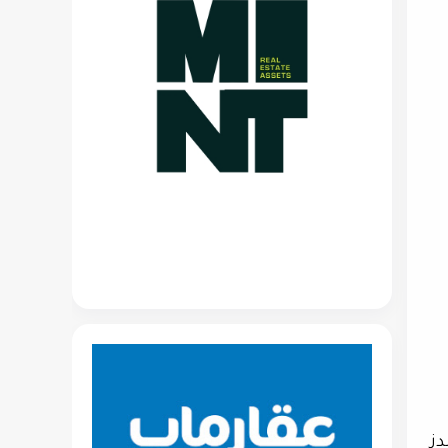
راميدز