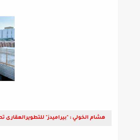
هشام الخولي : "بيراميدز" للتطويرالعقارى ت