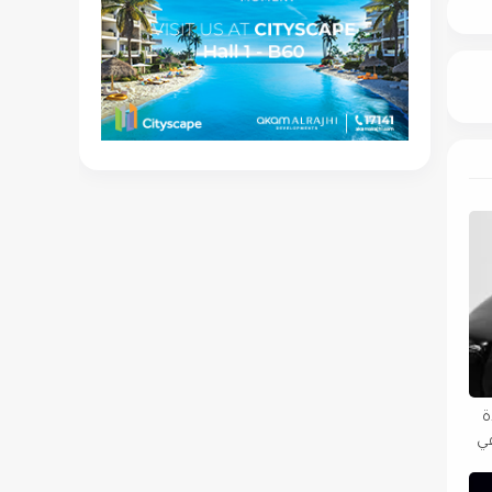
دة
في