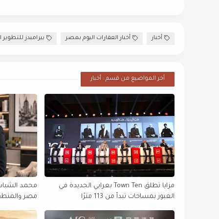
أخبار
أخبار العقارات اليوم بمصر
بيراميدز للتطوير 
أخر المواضيع من قسم : أخبار
مزايا تطلق Town Ten بعرابي الجديدة في
محمد الشباسي
العبور بمساحات تبدأ من 113 مترًا
التنفيذية في 