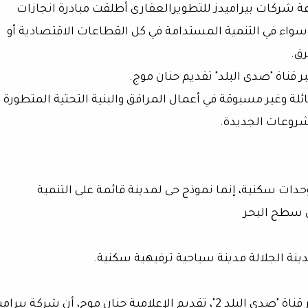
 شركات بيراميدز للتطويرالعقارى أطلقت مبادرة انجازات
سواء في التنمية المستدامة في كل القطاعات الاقتصادية أو
رق.
بر قناة "صدى البلد" تقديم حنان موج.
ائلة وغير مسبوقة في أعمال المرافق والبنية التحتية المتطورة
شروعات الجديدة.
دات سكنية، إنما نموذج حى لمدينة قائمة على التنمية
دينة الجلالة مدينة سياحية ترفيهية سكنية.
وأوضح التقرير المذاع ببرنامج "البوصلة"، المذاع عبر قناة "صدى البلد 2"، تقديم الإعلامية حنان موج، أن شركة بي