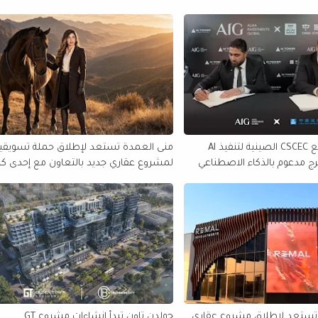
AIG تتعاقد مع CSCEC الصينية لتنفيذ AI
منى العمدة تستعد لإطلاق حملة تسويقي
أول برج مدعوم بالذكاء الاصطناعي
لمشروع عقاري جديد بالتعاون مع إحدى كب
شركات التطوير
 تستعد لإطلاق مشروع عقاري
جولدن تاون تبدأ إنشاءات مشروع GT