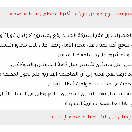
قع بمشروع "جولدن تاور" في أكثر المناطق رقيا بالعاصمة
فيما قالت المهندسة لورنا المغازي رئيس قطاع العمليات، إن مقر الشر
تعدد الاستخدامات بمنطقة MU 23، وفى موقع أكثر تميزا، على محور الأمل ويطل على ثلاث محاور رئيسي
شروع على مساحة 3 آلاف متر.
على أعلى مستوى لتيسير عمل كافة العاملين والموظفين
م ورغباتهم، لافتة إلى أن العاصمة الإدارية حلم تحول لحقيقة 
جحت فى جذب انتباه ولفت أنظار العالم.
ية استثماراتها بالسوق المصري بدافع وطني فى المقام الأول،
 بها العاصمة الإدارية الجديدة.
إقبال على الشراء بالعاصمة الإدارية