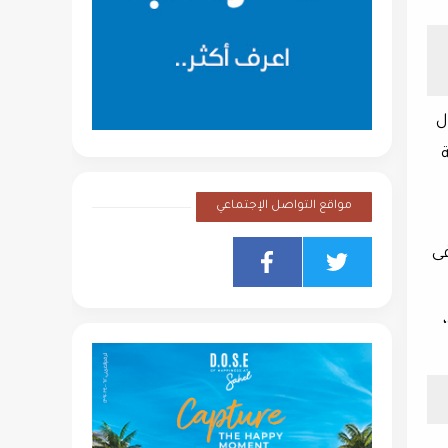
كة الجديد يقع بمشروع "جولدن تاور1" أول
ة
مواقع التواصل الإجتماعي
فى