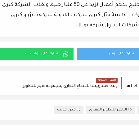
والبناء ونفذت خلالها أكثر من 100 مشروع بدول الخليج بحجم أعمال تزيد عن 50 مليار جنيه، ونفذت الشركة كبرى
ت عالمية مثل كبري شركات الادوية شركة فايزر و كبرى
شركات البترول شركة توتال.
المقال السابق
Al Naser Developments celebrates the opening of its new headquarters and the start of excavation works in its second project in the New Capital
وليد أحمد رئيسًا للقطاع التجارى بمجموعة غنيم للتطوير
الناصر للتطوير العقاري
مدن جديدة