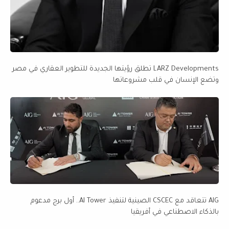
LARZ Developments تطلق رؤيتها الجديدة للتطوير العقاري في مصر
وتضع الإنسان في قلب مشروعاتها
AIG تتعاقد مع CSCEC الصينية لتنفيذ AI Tower.. أول برج مدعوم
بالذكاء الاصطناعي في أفريقيا