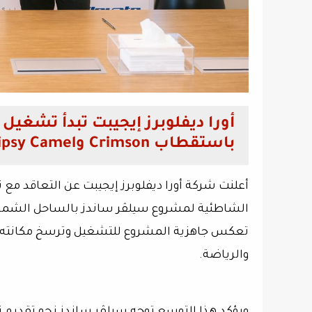
أورا ديفلوبرز إيجيبت تبدأ تشغي
باستقطاب Crimson وTipsy Camel وElevate Gym
أعلنت شركة أورا ديفلوبرز إيجيبت عن التعاقد مع 
تعكس جاهزية المشروع للتشغيل وترسخ مكانته ك
والرياضة.