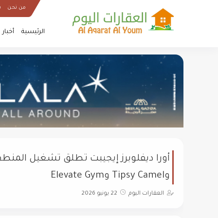
من نحن
س
الرئيسية
أخبار
وTipsy Camel وElevate Gym
العقارات اليوم
22 يونيو 2026