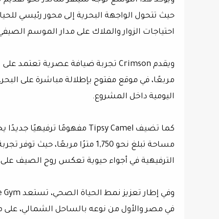
ويؤكد هذا التوسع توجه سيلڤر ساندز نحو تقديم ت
حيث تتحول الواجهة البحرية إلى محور رئيسي للحيا
احتياجات الزوار والملاك على مدار الموسم الصيفي
مربعًا، في موقع مفتوح بإطلالة مباشرة على البح
اليومية داخل المشروع.
كما تضيف Tipsy Camel مفهومًا ت
مساحة تبلغ نحو 1,750 مترًا مربع
الترفيهية في أجواء حيوية تعكس روح الصيف على