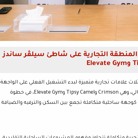
ل المنطقة التجارية على شاطئ سيلڤر ساندز
ثلاث علامات تجارية متميزة لبدء التشغيل الفعلي على الواجهة
الشاطئية لمشروع سيلڤر ساندز بالساحل الشمالي، وهي Crimson وTipsy Camel وElevate Gym، في خطوة
وجهة ساحلية متكاملة تجمع بين السكن والترفيه والضيافة