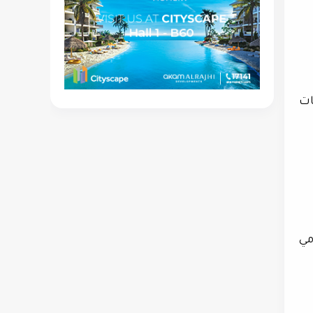
ات
مي