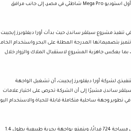
وحصص تدريب جماعية، واستوديو مات بيلاتس، وأول استوديو Mega Pro شاطئي في مصر، إلى جانب مرافق
ي تنفيذ مشروع سيلڤر ساندز، حيث بدأت أورا ديفلوبرز إيجيبت
تميز بتصميماتها المدرجة المطلة على البحر واستخدام الخام
، بما يعكس جاهزية المشروع لاستقبال الملاك والزوار خلال
تنفيذي لشركة أورا ديفلوبرز إيجيبت، أن تشغيل الواجهة
ڤر ساندز، مشيرًا إلى أن الشركة تحرص على اختيار علامات
في تطوير وجهة ساحلية متكاملة قابلة للحياة والاستخدام اليو
ويمتد مشروع سيلڤر ساندز الساحل الشمالي على مساحة 724 فدانًا، ويتمتع بواجهة بحرية طبيعية بطول 1.4