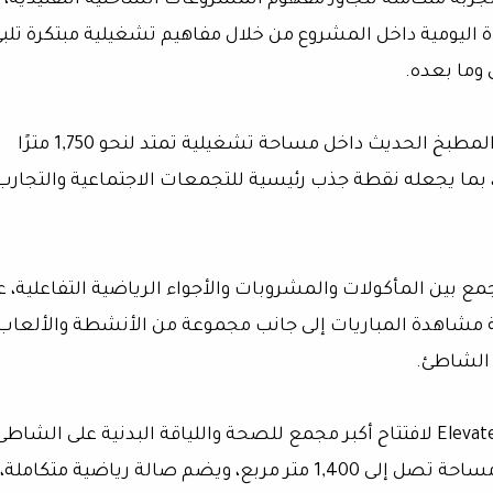
جربة متكاملة تتجاوز مفهوم المشروعات الساحلية التقليدية،
ة اليومية داخل المشروع من خلال مفاهيم تشغيلية مبتكرة تلب
 وما بعده.
ويقدم Crimson تجربة ضيافة عصرية تعتمد على المطبخ الحديث داخل مساحة تشغيلية تمتد لنحو 1,750 مترًا
ر، بما يجعله نقطة جذب رئيسية للتجمعات الاجتماعية والتجارب
رفيهيًا جديدًا يجمع بين المأكولات والمشروبات والأجواء الرياضية التفاعلية، 
ًا، حيث توفر تجربة مشاهدة المباريات إلى جانب مجموعة من الأنشطة والألعاب
 الشاطئ.
وفي إطار تعزيز نمط الحياة الصحي، تستعد Elevate Gym لافتتاح أكبر مجمع للصحة واللياقة البدنية على الشاط
في مصر والأول من نوعه بالساحل الشمالي، على مساحة تصل إلى 1,400 متر مربع، ويضم صالة رياضية متكاملة،