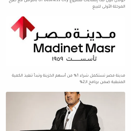
جولدن تاون تبدأ إنشاءات مشروع GT Business City بالتزامن مع طرح
المرحلة الأولى للبيع
مدينة مصر تستكمل شراء 1% من أسهم الخزينة وتبدأ تنفيذ الكمية
المتبقية ضمن برنامج الـ2%