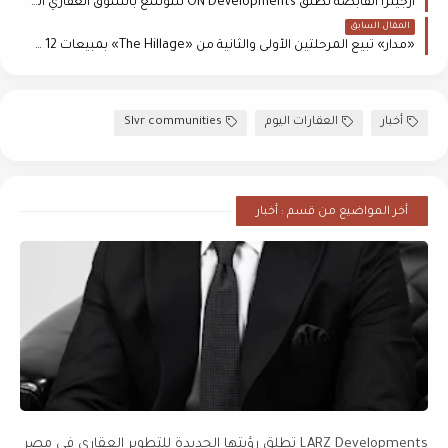
أرجينزا القابضة تطلق ON Developments للتوسع بالسوق العقاري المصري
المقال السابق
«مدار» تبيع المرحلتين الأولى والثانية من «The Hillage» بمبيعات 12 مليار جنيه
أخبار
العقارات اليوم
Slvr communities
أخر المواضيع من قسم : أخبار
LARZ Developments تطلق رؤيتها الجديدة للتطوير العقاري في مصر