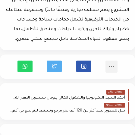
وأكد المهندس إسلام سنوسي نائب رئيس مجلس الإدارة، أن
المشروع يضم منطقة تجارية وفندقًا فاخرًا ومجموعة متكاملة
من الخدمات الترفيهية تشمل حمامات سباحة ومساحات
خضراء وتراك للجري وركوب الدراجات ومناطق للأطفال، بما
يحقق مفهوم الحياة المتكاملة داخل مجتمع سكني عصري.
المقال التالي
أحمد السيد: التكنولوجيا والشمول المالي يقودان مستقبل العقار المصري
المقال السابق
تلال للتطوير تنفذ أكثر من 120 ألف متر مربع وتستعد للتوسع في أكتوبر وزايد والتجمع