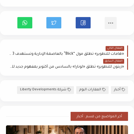
المقال التالي
«هامات للتطوير» تطلق مول “Blick” بالعاصمة الإدارية وتستهدف 3 مليارات جنيه مبيعات
المقال السابق
«زيتون للتطوير» تطلق «لونارا» بالسادس من أكتوبر بمفهوم جديد للفيلات الراقية
أخبار
العقارات اليوم
شركة Liberty Developments
أخر المواضيع من قسم : أخبار