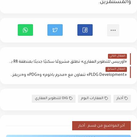
والمستثمرين.
المقال التالي
«أوربيس للتطوير العقاري» تطلق مشروعًا سكنيًا جديدًا بمنطقة R8 بالعاصمة الجديدة
المقال السابق
«PLDG Development» تتعاون مع «محرم باخوم» و«PDG» و«دريمز» وتستهدف استثمارات 30 مليار جنيه
أخبار
العقارات اليوم
DIG للتطوير العقاري
أخر المواضيع من قسم : أخبار