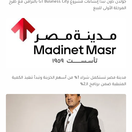
جولدن تاون تبدأ إنشاءات مشروع GT Business City بالتزامن مع طرح
المرحلة الأولى للبيع
مدينة مصر تستكمل شراء 1% من أسهم الخزينة وتبدأ تنفيذ الكمية
المتبقية ضمن برنامج الـ2%