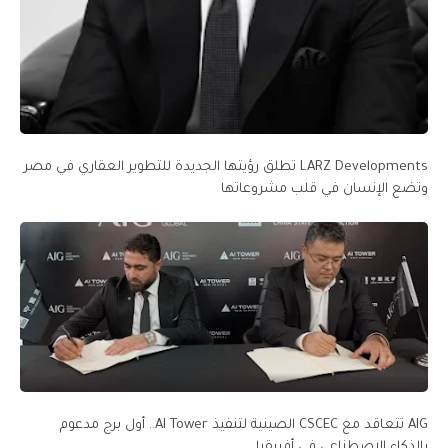
LARZ Developments تطلق رؤيتها الجديدة للتطوير العقاري في مصر
وتضع الإنسان في قلب مشروعاتها
AIG تتعاقد مع CSCEC الصينية لتنفيذ AI Tower.. أول برج مدعوم
بالذكاء الاصطناعي في أفريقيا