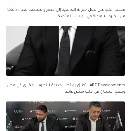
محمد الشباسي ينقل خبراته العالمية إلى مصر والمنطقة بعد 23 عامًا
من الخبرة التنفيذية في الولايات المتحدة
LARZ Developments تطلق رؤيتها الجديدة للتطوير العقاري في مصر
وتضع الإنسان في قلب مشروعاتها