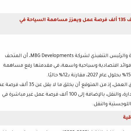
د. عمرو العدل: المتحف المصري الكبير يضيف 135 ألف فرصة عمل ويعزز مساهمة السياحة في
ة والرئيس التنفيذي لشركة
MBG Developments
، أن
المتحف
 فوائد اقتصادية وسياحية واسعة، في مقدمتها رفع مساهمة
15%
بحلول عام 2027، مقارنة بـ
12%
حاليًا.
عمل، إذ من المتوقع أن يخلق ما لا يقل عن
35 ألف فرصة ع
رة، والنقل، بالإضافة إلى
100 ألف فرصة عمل غير مباشرة
في
للوجستية والنقل.
قية