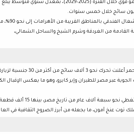
2029)، بمعدل سنوي متوسط يبلغ
خلال خمس سنوات.
ال الفندقي بالمناطق القريبة من الأهرامات إلى نحو
90%
، م
ية القادمة من الغردقة وشرم الشيخ والساحل الشمالي،
أحمر أعلنت تحرك نحو
3 آلاف سائح
من أكثر من
30 جنسية
لزيارة
ت الجوية عبر مصر للطيران وإير كايرو، وهو ما يعكس الإقبال الكب
غطي نحو سبعة آلاف عام من تاريخ مصر، بينها
15 ألف قطعة
ملك
توت عنخ آمون
، ما يجعله من أبرز الصروح الثقافية في العال