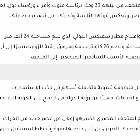
لمتحف، من بينهم
39 وفدًا برئاسة ملوك وأمراء ورؤساء دول
، تع
لمصر، وتعكس قوتها الناعمة وقدرتها على تصدير حضارتها
افتتاح
مطار سفنكس الدولي
الذي تبلغ مساحته 24 ألف متر
، ويضم 26 كاونتر خدمة ومرافق راقية للزوار، مشيرًا إلى أن
جعله الأنسب للسائحين المتجهين إلى المتحف.
بل
منظومة تنموية متكاملة
تُسهم في جذب الاستثمارات
الخدمات، معبرًا عن رؤية الدولة في الدمج بين الهوية التاريخي
تاح المتحف المصري الكبير هو إعلان عن
عصر جديد من الحراك
 ماضيها العريق، بل تبني حاضرها بقوة وتخطط لمستقبل يليق