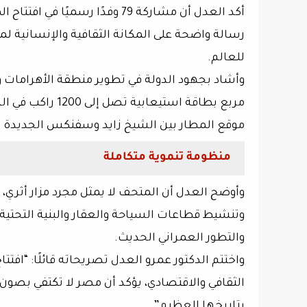
أكد العدل أن مشاركة
79 وفدًا رسميًا
في افتتاح ا
رسالة واضحة على المكانة الثقافية والإنسانية 
للعالم.
وأشاد بجهود الدولة في تطوير منطقة الأهرامات و
مربع بطاقة استيعابية تصل إلى
1200 راكب في الساعة
موقع المطار بين الشيخ زايد وسفنكس الجديدة ي
منظومة تنموية متكاملة
وأوضح العدل أن المتحف لا يمثل مجرد مزار أثري، 
وتنشيط قطاعات السياحة والعقار والبنية التحتية و
والتطور العمراني الحديث.
واختتم الدكتور عمرو العدل تصريحاته قائلًا: “افت
الثقافي والاقتصادي
، يؤكد أن مصر لا تكتفي بصون
بتاريخها العظيم”.