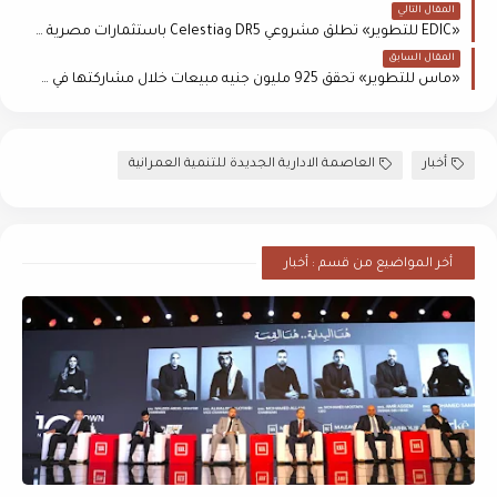
المقال التالي
«EDIC للتطوير» تطلق مشروعي DR5 وCelestia باستثمارات مصرية سعودية
المقال السابق
«ماس للتطوير» تحقق 925 مليون جنيه مبيعات خلال مشاركتها في «سيتي سكيب مصر 2025»
أخبار
العاصمة الادارية الجديدة للتنمية العمرانية
أخر المواضيع من قسم : أخبار