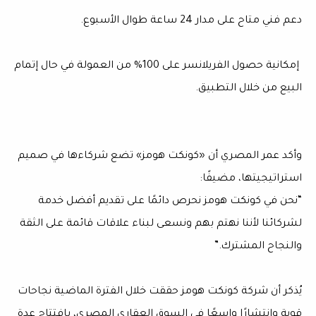
دعم فني متاح على مدار 24 ساعة طوال الأسبوع.
إمكانية حصول الفريلانسر على 100% من العمولة في حال إتمام
البيع من خلال التطبيق.
وأكد عمر المصري أن «كونكت هومز» تضع شركاءها في صميم
استراتيجيتها، مضيفًا:
“نحن في كونكت هومز نحرص دائمًا على تقديم أفضل خدمة
لشركائنا لأننا نهتم بهم ونسعى لبناء علاقات قائمة على الثقة
والنجاح المشترك.”
يُذكر أن شركة كونكت هومز حققت خلال الفترة الماضية نجاحات
قوية وانتشارًا واسعًا في السوق العقاري المصري، بافتتاح عدة