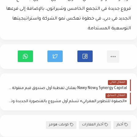
فروع جديدة في التجمع الخامس وشيراتون، بالإضافة إلى فرعها
الجديد في دبي، في خطوة تعكس نمو الشركة واستراتيجيتها
التوسعية المستدامة.
المقال التالي
Synergy Capital وNawy Now يعلنان تغطية أول صندوق قيم منقولة مدعوم برهون عقارية
المقال السابق
«الصفوة للتطوير العمراني» تسلّم أول مشروع بالمنصورة الجديدة وتحتفل بتسليم «ذا بيرل»
أخبار
أخبار العقارات
كونكت هومز