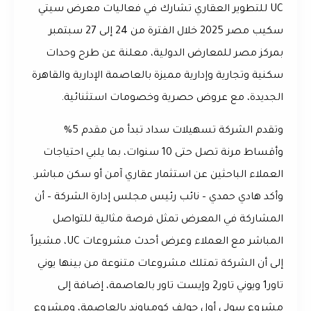
UC للتطوير العقاري
تشارك في فعاليات معرض
سيتي
سكيب مصر 2025
خلال الفترة من 24 إلى 27 سبتمبر
بمركز مصر للمعارض الدولية، معلنة عن طرح وحدات
سكنية وتجارية وإدارية مميزة بالعاصمة الإدارية والقاهرة
الجديدة، مع عروض حصرية وخصومات استثنائية.
وتقدم الشركة تسهيلات سداد تبدأ من
مقدم 5%
وأقساط مرنة تصل حتى
10 سنوات
، بما يلبي احتياجات
العملاء الباحثين عن استثمار عقاري آمن أو سكن مباشر.
وأكد
هادي حمدي
– نائب رئيس مجلس إدارة الشركة – أن
المشاركة في المعرض تمثل فرصة مثالية للتواصل
المباشر مع العملاء وعرض أحدث مشروعات UC، مشيراً
إلى أن الشركة تمتلك مشروعات متنوعة من بينها
يوني
تاور1
و
يوني تاور2
و
إيست تاور
بالعاصمة، إضافة إلى
مشروع
سولي
أول جولف كومباوند بالعاصمة، ومشروع