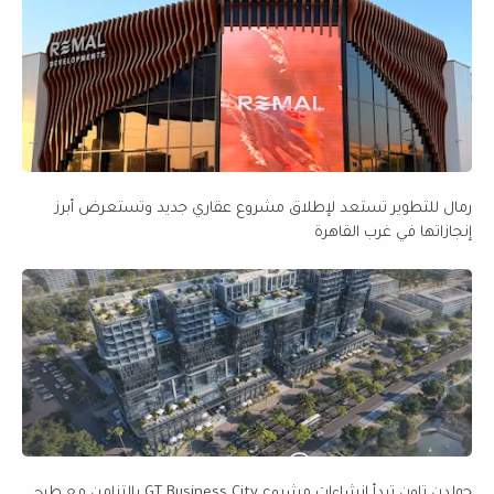
رمال للتطوير تستعد لإطلاق مشروع عقاري جديد وتستعرض أبرز
إنجازاتها في غرب القاهرة
جولدن تاون تبدأ إنشاءات مشروع GT Business City بالتزامن مع طرح