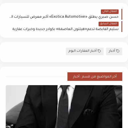
المقال التالي
حسن صبري يطلق «Exotica Automotive» أكبر معرض للسيارات الفاخرة في مصر
المقال السابق
سليم القابضة تدعم«هيلتون العاصمة» بكوادر جديدة وخبرات عقارية
أخبار
أخبار العقارات اليوم
أخر المواضيع من قسم : أخبار