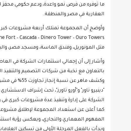
ما توفره من فرص نمو واعدة، ودعم حكومي محفز لل
العقارية في مصر والمنطقة.
وأوضح أن المجموعة تمتلك أربعة مشروعات كبرى
he Fort – Cascada – Dinero Tower – Ouro Towers
مثل
المونوريل، وفندق الماسة، ومسجد مصر، والبر
وأشار إلى أن
إجمالي استثمارات الشركة في العاصمة يقترب 
بالتعاون مع نخبة من شركات التصميم والتنفيذ ا
وكشف ماهر عن
نسبة إنجاز تجاوزت 55% في مشروع "كاسكادا"
"دينيرو تاور" و"أورو تاورز"، تحت إشراف الاستشار
الشركة على إدارة وتنفيذ عدة مشروعات كبرى في و
كما أعلن عن استعداد المجموعة لإطلاق
مشروعه
المفهوم المعماري والتجاري، ويعكس رؤية استث
وبدأت بالفعل
المرحلة الأولى من تسكين العلامات