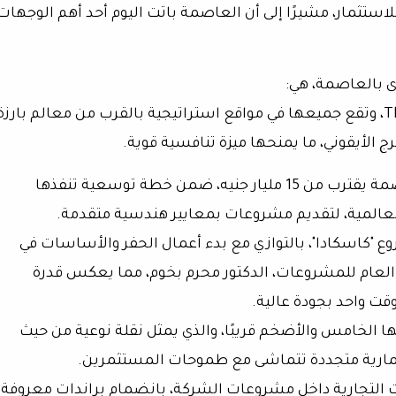
استثمار، مشيرًا إلى أن العاصمة باتت اليوم أحد أهم الوجهات
 بالعاصمة، هي:
T
، وتقع جميعها في مواقع استراتيجية بالقرب من معالم بارزة
ج الأيقوني
، ما يمنحها ميزة تنافسية قوية.
من 15 مليار جنيه
، ضمن خطة توسعية تنفذها
لعالمية، لتقديم مشروعات بمعايير هندسية متقدمة.
، بالتوازي مع بدء أعمال الحفر والأساسات في
ي العام للمشروعات، الدكتور
محرم بخوم
، مما يعكس قدرة
قت واحد بجودة عالية.
ا الخامس والأضخم
قريبًا، والذي يمثل نقلة نوعية من حيث
مارية متجددة تتماشى مع طموحات المستثمرين.
 التجارية
داخل مشروعات الشركة، بانضمام براندات معروفة