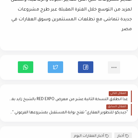
تقديم مشروعات تلبي أعلى معايير الجودة والرفاهية، وتسعى
لمزيد من التوسع خلال الفترة المقبلة عبر طرح مشروعات
جديدة تتماشى مع تطلعات المستثمرين وسوق العقارات في
مصر.
المقال التالي
غداً انطلاق النسخة الثانية عشر من معرض RED EXPO بالشيخ زايد بمشاركة 47 مطوراً و200 مشروع عقاري
المقال السابق
"جيديكو للتطوير العقاري" تفتح بوابة المستقبل بمشروعها الفرعوني "نيبو" في العاصمة الإدارية وتستعد لضخ استثمارات جديدة تتجاوز 5 مليارات جنيه
أخبار
أخبار العقارات اليوم