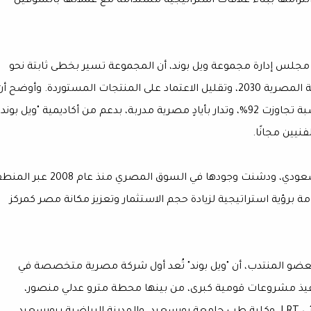
 التزامها ببناء علاقات استراتيجية مستدامة مع عملائها بالسوقين
مجلس إدارة مجموعة ويل بوند، أن المجموعة تسير بخطى ثابتة نحو
توطين صناعة الكلادينج في مصر، تماشيًا مع رؤية الدولة المصرية 2030، وتقليل الاعتماد على المنتجات المستوردة. وأوضح أ
استثمارات المجموعة تعتمد على المكونات المحلية بنسبة تجاوزت 92%، وتدار بأيادٍ مصرية مدربة، بدعم من أكاديمية "ويل بوند
يين مجانًا.
وأشار الخالدي إلى أن المجموعة انطلقت من السوق السعودي، ودشنت وجودها في السوق المصري منذ ع
 برؤية استراتيجية لزيادة حجم الاستثمار وتعزيز مكانة مصر كمركز
ضو المنتدب، أن "ويل بوند" تُعد أول شركة مصرية متخصصة في
فيذ مشروعات قومية كبرى، من بينها محطة مترو عدلي منصور،