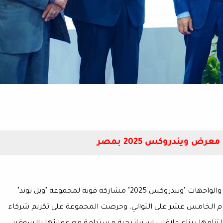
ض ويندروكس 2025 بمصر
شهدت الدورة الـ15 من المعرض الدولي للأبواب والنوافذ والواجهات "ويندروكس 2025" مشاركة قوية لمجموعة "ويل بوند"
عام الخامس عشر على التوالي. وحرصت المجموعة على تكريم شركاء