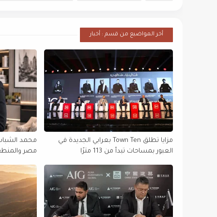
أخر المواضيع من قسم : أخبار
مزايا تطلق Town Ten بعرابي الجديدة في
محمد الشباسي
العبور بمساحات تبدأ من 113 مترًا
التنفيذية في 