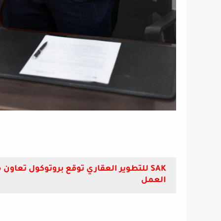
SAK للتطوير العقاري توقع بروتوكول تعا
العمل