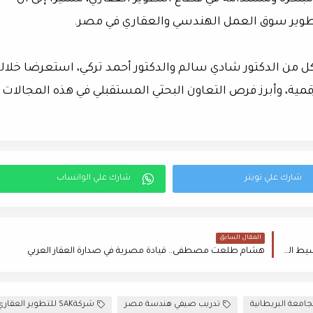
تطوير سوق العمل الهندسي والعقاري في مصر.
ل من الدكتور شادي سالم والدكتور أحمد تركي، استعرضا خلال
قمية، وأبرز فرص التعاون البحثي المستقبلي في هذه المجالات
المقال السابق
CEO "إنرشيا": العقار محرك النمو والتوظيف في مصر وندعو لتبسيط التمويل والتسجيل العقاري
هشام طلعت مصطفى.. قيادة مصرية في صدارة العقار العربي
تدريب صيفي هندسة مصر
شركةSAK للتطوير العقاري