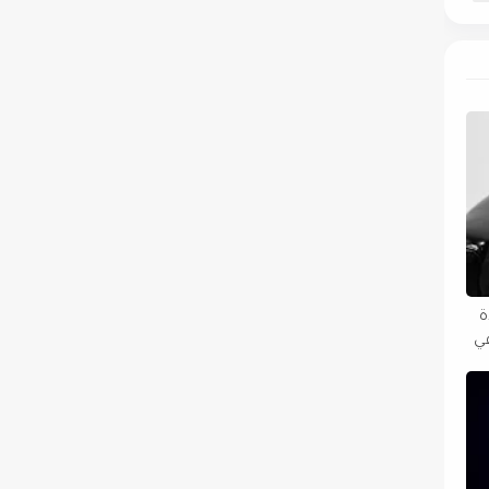
دة
في