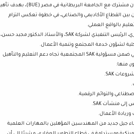
وقعت شركة SAK للتطوير العقاري بروتوكول تعاون مشترك مع الجامعة البريطانية في مصر (BUE)، 
 بين القطاع الأكاديمي والصناعي، في خطوة تعكس التزام
عليم بالواقع العملي.
جاء توقيع البروتوكول بحضور المهندس أحمد قدري، الرئيس التنفيذي لشركة SAK، والأستاذ الدكتور مجيد حسن،
كلية لشؤون خدمة المجتمع وتنمية الأعمال.
وأوضح المهندس أحمد قدري أن هذه الشراكة تأتي ضمن مسؤولية SAK المجتمعية تجاه دعم التعليم والتأهيل
، منها:
عات SAK.
.
طناعي والتوائم الرقمية.
إلى منشآت SAK.
وريادة الأعمال.
"قدري" أن هذا التعاون يعكس اهتمام SAK ببناء جيل جديد من المهندسين المؤهلين بالمهارات العلمية
بتكرة ومستدامة في قطاع التطوير العقاري، مشيرًا إلى أن