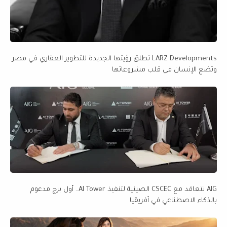
LARZ Developments تطلق رؤيتها الجديدة للتطوير العقاري في مصر
وتضع الإنسان في قلب مشروعاتها
AIG تتعاقد مع CSCEC الصينية لتنفيذ AI Tower.. أول برج مدعوم
بالذكاء الاصطناعي في أفريقيا