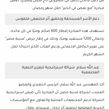
من خلال
مائدتي رحمن
في مشروعي
تاج سيتي وسراي
، ضمن
مبادرة
"مع بعض في الخير"
خلال
شهر رمضان
.
دعم الأسر المستحقة وتحقيق أثر مجتمعي ملموس
تستهدف هذه المبادرة
إفطار 600 صائم يوميًا
في كل مائدة،
بإجمالي
1200 مستفيد يوميًا
، وذلك في إطار حرص "مدينة مصر"
على
تعزيز التكافل الاجتماعي
ودعم الفئات الأكثر احتياجًا خلال
الشهر الكريم.
عبد الله سلام: شراكة استراتيجية لتعزيز التنمية
المجتمعية
أكد
المهندس عبد الله سلام
، الرئيس التنفيذي والعضو
المنتدب لشركة
مدينة مصر
، أن المبادرة تأتي ضمن استراتيجية
الشركة لدعم
المجتمعات المحلية
والتعاون مع
المؤسسات
الخيرية الموثوقة
لتحقيق أثر إيجابي مستدام. وقال: