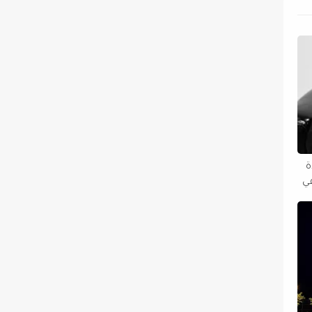
دة
في