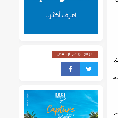
ى
مواقع التواصل الإجتماعي
دة مناطق
 تزيد على 600 مليون جنيه،
م