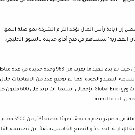
روچ" – أحد أكبر المشروعات العمرانية المتكاملة في مصر، عل
ر، إن زيادة رأس المال تؤكد التزام الشركة بمواصلة النمو،
كان العقارية" سيساهم في فتح آفاق جديدة بالسوق الخليجي،
وأوضح عارف أن مشروع "البروچ" يشهد تطورًا كبيرًا، حيث تم بدء تنفيذ ما يقرب من 963 وحدة جديدة في ع
عة التنفيذ والجودة. كما تم توقيع عدد من الاتفاقيات خلال
الربع الأخير من 2024، أبرزها مع Forward للمقاولات وGlobal Energy، بإجمالي استثمارات
من البنية التحتية.
ويعد "البروچ" من أبرز المشروعات السكنية المتكاملة في مصر، ويضم مجتمعًا حيويًا يقطنه أكثر من 3500 مقيم
ة الإدارية الجديدة والتجمع الخامس، فضلاً عن تصميمه القائ