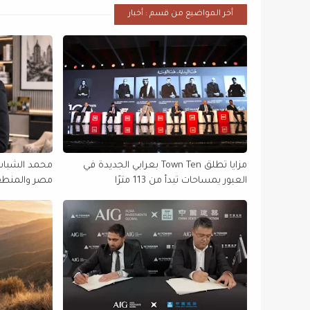
أخر المواضيع من قسم : أخبار
مزايا تطلق Town Ten بعرابي الجديدة في
محمد الشباسي
العبور بمساحات تبدأ من 113 مترًا
التنفيذية في 