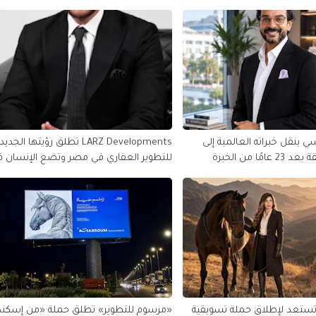
 ينقل خبراته العالمية إلى
LARZ Developments تطلق رؤيتها الجدي
مصر والمنطقة بعد 23 عامًا من الخبرة
للتطوير العقاري في مصر وتضع الإنسان 
الولايات المتحدة
قلب مشروعاتها
تستعد لإطلاق حملة تسويقية
«مرسوم للتطوير» تطلق حملة «من إسكند