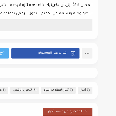
المجال، لافتًا إلى أن «كريتيك-Cretik» ملتزمة
بدعم الشرك
التكنولوجية
وتسهم في تحقيق
التحول الرقمي بكفاءة عا
أخبار
أخبار العقارات اليوم
التحول الرقمي
كري
أخر المواضيع من قسم : أخبار