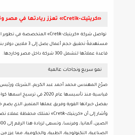
«كريتيك-Cretik» تعزز ريادتها في مصر وتستهدف 3 ملايين دولار حجم أعمال بنهاية 2025
تواصل شركة
«كريتيك-Cretik»
المتخصصة في تطوير الب
مستهدفةً تحقيق
حجم أعمال يصل إلى 3 ملايين دولار
قاعدة عملائها لتشمل
300 شركة
داخل مصر وخارجها.
نمو سريع ونجاحات عالمية
صرّح المهندس
محمد أحمد عبد الكريم
قياسية منذ تأسيسها عام 2020 في ترسيخ اسمها كواحدة من
بفضل
خبراتها القوية وفريق عملها المتميز
، الذي يضم خ
وأشار إلى أن «كريتيك-Cretik» تمتلك
محفظة عملاء تضم 200 ش
الصين، ألمانيا، وفرنسا
، وتسعى لزيادة هذا الرقم إلى
300 شرك
الصناعية، التكنولوجية، الطبية، والحكومية
، مما عزز من 