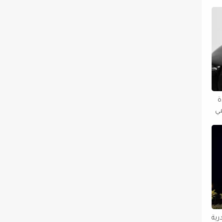
دة
في
رية