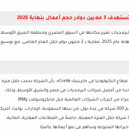
رمجيات تعزيز مكانتها في السوق المصري ومنطقة الشرق الأوسط،
بنهاية عام 2025، مقارنة بـ 2 مليون دولار خلال العام الماضي، مع توسيع
، الشريك ورئيس قطاع التكنولوجيا في «كريتيك-Cretik»، بأن الشركة نجحت خلال فترة
أفضل شركات البرمجيات
في مصر والشرق الأوسط، وذلك
براء من كبريات الشركات العالمية مثل
مايكروسوفت وIBM
.
ركة
في عدة دول، من بينها
السعودية، الإمارات، بولندا، أمريكا
ة
خلال الفترة المقبلة، خاصةً في القطاعات
العقارية، المالية،
خبراتها المتنوعة وساهم في نمو أعمالها عالميًا.