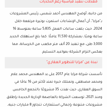
معدلات تنفيذ قياسية رغم التحديات
من جانبه، أوضح المهندس
أحمد شمس
، رئيس المشروعات
بـ"مزايا"، أن أعمال الإنشاءات استمرت بوتيرة مرتفعة خلال
2024
، حيث بلغت
ساعات العمل 5,835 ساعة بمتوسط 16
ساعة يوميًا
، بمشاركة
11,530 عاملًا
. كما بلغ استهلاك
الحديد
3,000 طن
، مع تنفيذ
20 ألف متر مكعب من الخرسانة
، مما
يعكس التزام الشركة بمواعيد التسليم.
نبذة عن "مزايا للتطوير العقاري"
تأسست شركة
مزايا
عام
2017
على يد
المهندس محمد علام
ومحمد مصطفى
، وتمتلك خبرة تمتد لأكثر من
16 عامًا
في
السوق العقاري، حيث نفذت
35 مشروعًا بالتجمع الخامس
.
ومنذ
2021
، توسعت الشركة بالعاصمة الإدارية الجديدة بإطلاق
مشروعات متنوعة بإجمالي استثمارات تتجاوز
8 مليارات جنيه
،