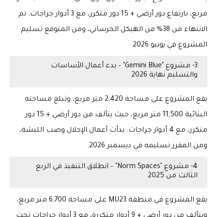
مربع
، بارتفاع
دور أرضي + 15 دور متكرر
، مع
3 أدوار جراجات
. تم
الانتهاء من
38% من الهيكل الخرساني
، ومن المتوقع تسليم
المشروع في
يونيو 2026
.
3- مشروع "Gemini Blue" – بدء أعمال الأساسات
والتسليم نهاية 2026
يقع المشروع على مساحة
2,420 متر مربع
، وتبلغ مساحته
البنائية
11,500 متر مربع
، حيث يتألف من
دور أرضي + 15 دور
متكرر
، مع
4 أدوار جراجات
. بدأت أعمال الإحلال وصب اللبشة،
ومن المقرر تسليمه في
ديسمبر 2026
.
4- مشروع "Norm Spaces" – انطلاق التنفيذ في الربع
الثالث من 2025
يقع المشروع في
منطقة MU23
على مساحة
6,700 متر مربع
،
ويتألف من
دور أرضي + 9 أدوار متكررة
، مع
3 أدوار جراجات تحت