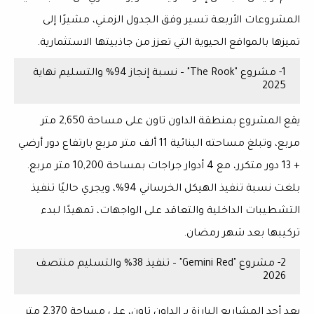
المشروعات الأربعة تسير وفق الجدول الزمني، مشيرًا إلى
تميزها بالمواقع الحيوية التي تعزز من جاذبيتها الاستثمارية.
1- مشروع "The Rook" – نسبة إنجاز 94% والتسليم نهاية
2025
يقع المشروع بمنطقة
الداون تاون
على مساحة
2,650 متر
مربع
، وتبلغ مساحته البنائية
11 ألف متر مربع
بارتفاع
دور أرضي
+ 13 دور متكرر
، مع
4 أدوار جراجات
بمساحة
10,200 متر مربع
.
بلغت نسبة تنفيذ الهيكل الخرساني
94%
، ويجري حاليًا تنفيذ
التشطيبات الداخلية والتعاقد على الواجهات، تمهيدًا لبدء
تركيبها بعد شهر رمضان.
2- مشروع "Gemini Red" – تنفيذ 38% والتسليم منتصف
2026
يعد أحد المشاريع البارزة بـ
الداون تاون
، على مساحة
2,370 متر