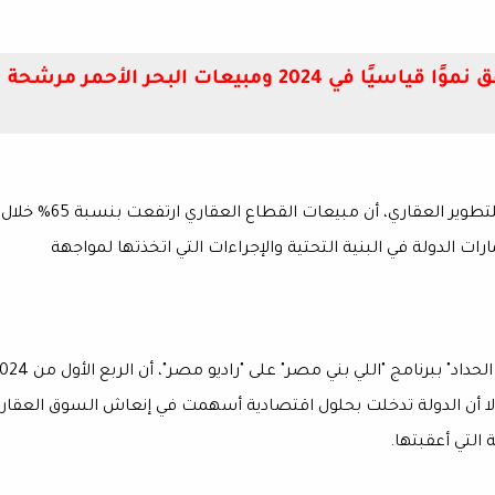
رئيس "مزايا" للتطوير:قطاع العقارات يحقق نموًا قياسيًا في 2024 ومبيعات البحر الأحمر مرشحة
كشف محمد مصطفى، الرئيس التنفيذي لشركة مزايا للتطوير العقاري، أن مبيعات القطاع العقاري ارتفعت بنسبة 65% خلال
ذا النمو إلى استثمارات الدولة في البنية التحتية والإجراءات التي اتخذتها لمواجهة
وأوضح مصطفى، خلال مداخلة هاتفية للاعلامية "مروة الحداد" ببرنامج "اللي بني مصر" على "را
ا أن الدولة تدخلت بحلول اقتصادية أسهمت في إنعاش السوق العقار
 التي أعقبتها.