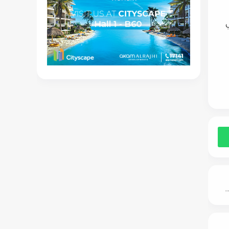
ي
"DOJA للتطوير" تطرح عرضًا خاصًا على مشروعاتها بالعاصمة الإدارية لفترة محدودة