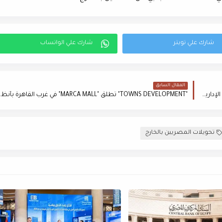
المقال السابق
"V DEVELOPMENTS" تطلق مشروع "LEO TOWER" في العاصمة الإدارية باحتفالية كبرى
"TOWNS DEVELOPMENT" تطلق " MALL
تحويلات المصريين بالخارج