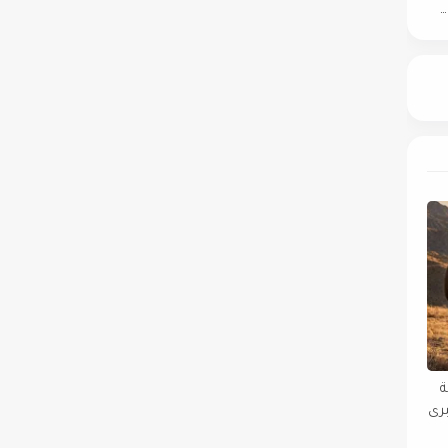
"كيان لإدارة الأصول العقارية" تُطلق علامتها الجديدة "K Developments" للمجتمعات السكنية المتكاملة
ة
رى