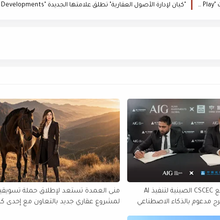
"نايا للتطوير العقاري" تتعاون مع "فودافون - مصر" لتوفير خدمات "Triple Play" في مشروعاتها
AIG تتعاقد مع CSCEC الصينية لتنفيذ AI
منى العمدة تستعد لإطلاق حملة تسويقي
أول برج مدعوم بالذكاء الاصطناعي
لمشروع عقاري جديد بالتعاون مع إحدى كب
شركات التطوير