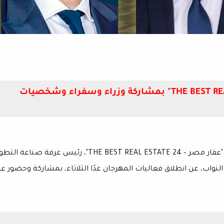
افتتاح مهرجان "عقار مصر – THE BEST REAL ESTATE 24" بمشاركة وزراء وسفراء وشخصيات
أعلن المهندس طارق شكري، الرئيس الشرفي لمهرجان "عقار مصر – THE BEST REAL ESTATE 24"، رئيس غرفة صناعة 
نواب، عن انطلاق فعاليات المهرجان غدًا الثلاثاء، بمشاركة وحضور عد