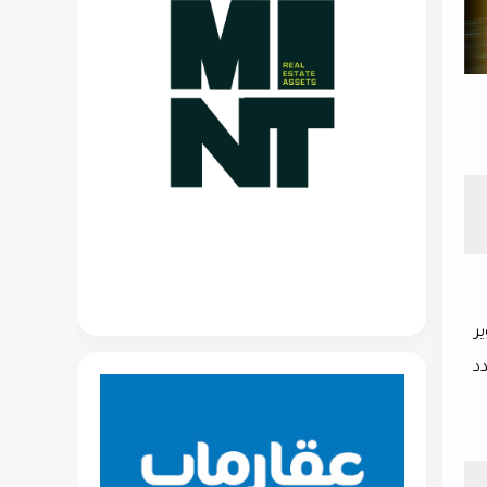
التطوير
د