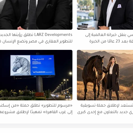
 ينقل خبراته العالمية إلى
LARZ Developments تطلق رؤيتها الجدي
مصر والمنطقة بعد 23 عامًا من الخبرة
للتطوير العقاري في مصر وتضع الإنسان 
الولايات المتحدة
قلب مشروعاتها
تستعد لإطلاق حملة تسويقية
«مرسوم للتطوير» تطلق حملة «من إسكند
 جديد بالتعاون مع إحدى كبرى
إلى غرب القاهرة» تمهيدًا لإطلاق مشروعه
ر
الجديد