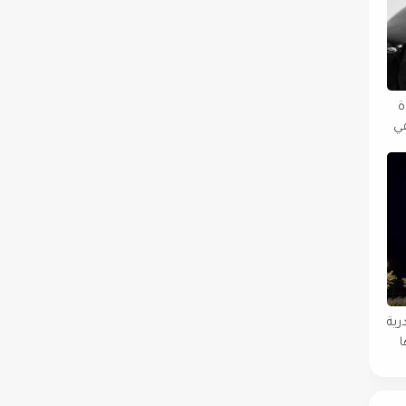
دة
في
رية
ا