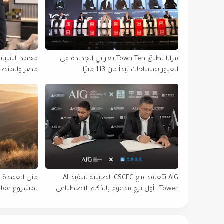
مزايا تطلق Town Ten بعرابي الجديدة في
محمد الشباسي
العبور بمساحات تبدأ من 113 مترًا
التنفيذية في 
AIG تتعاقد مع CSCEC الصينية لتنفيذ AI
منى العمدة 
Tower.. أول برج مدعوم بالذكاء الاصطناعي
لمشروع عقاري
في أفريقيا
شركات التطوي