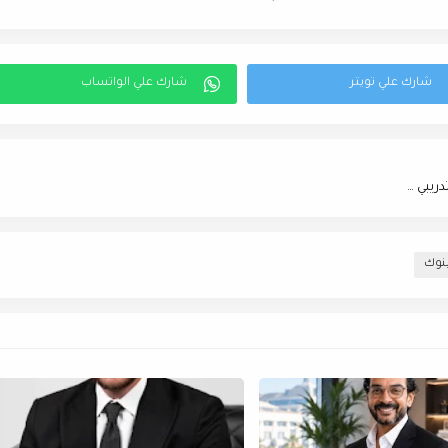
EGYPROPERTY تستثمر في إعداد كوادر عقارية مؤهلة عبر برنامج تدريبي شامل
نوك