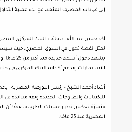
التداول حضور حسن عبد الله، محافظ البنك المرك
إلى قيادات المصرف المتحد، مع بدء عملية التداول تحت رمز (UBEE.CA) وبسعر افتتاح بلغ
أكد حسن عبد الله – محافظ البنك المركزي الم
تمثل نقطة تحول في السوق المصري، حيث سيسهم 
يشهد دخول أ
الاستثمارات ويدعم أهداف البنك المركزي في خلق 
أشاد أحمد الشيخ – رئيس البورصة المصرية بحجم 
للاكتتابات والطروحات الجديدة وثقة متزايدة في ا
متميزة تعكس تطور عمليات الطرح، مضيفًا أن ال
المصرية منذ 25 عامًا.