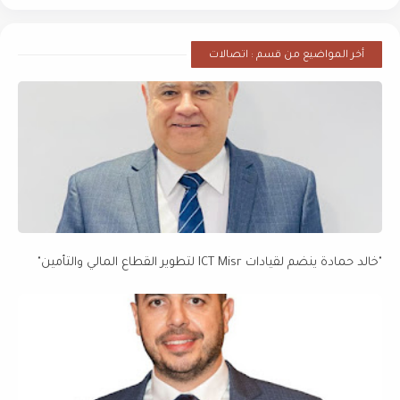
أخر المواضيع من قسم : اتصالات
"خالد حمادة ينضم لقيادات ICT Misr لتطوير القطاع المالي والتأمين"