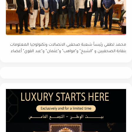
محمد لطفي رئيساً شعبة صحفيي الاتصالات وتكنولوجيا المعلومات
بنقابة الصحفيين و "الشيخ" و"مواهب" و"عثمان" و"عبد القوي" أعضاء
المكتب التنفيذي