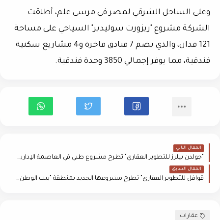
وعلى الساحل الشرقي لمصر في مرسى علم، أطلقت
الشركة مشروع "ريزورت سوليدير" السياحي على مساحة
121 فدان، والذي يضم 7 فنادق فاخرة و4 مشاريع سكنية
فندقية، مما يوفر إجمالي 3850 وحدة فندقية.
المقال التالي
"جولدن بيلرز للتطوير العقاري" تطرح مشروع طبي في العاصمة الإدارية باستثمار 1.7 مليار جنيه
المقال السابق
قوافل للتطوير العقاري" تطرح مشروعها الجديد بمنطقة "بيت الوطن"مساحته على 3200 متر مربع،
عقارات