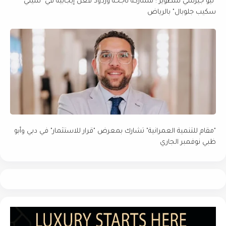
"نيو جيرسي للتطوير": مشاركة ناجحة وردود فعل إيجابية في "سيتي
سكيب جلوبال" بالرياض
"مقام للتنمية العمرانية" تشارك بمعرض "قرار للاستثمار" في دبي وأبو
ظبي نوفمبر الجاري