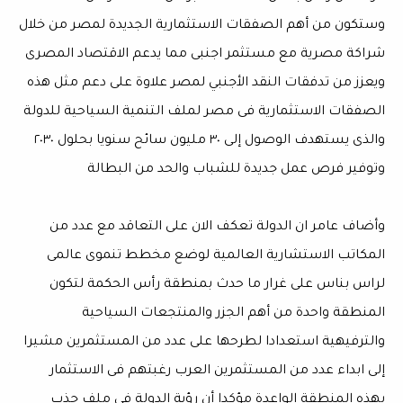
وستكون من أهم الصفقات الاستثمارية الجديدة لمصر من خلال
شراكة مصرية مع مستثمر اجنبى مما يدعم الاقتصاد المصرى
ويعزز من تدفقات النقد الأجنبي لمصر علاوة على دعم مثل هذه
الصفقات الاستثمارية فى مصر لملف التنمية السياحية للدولة
والذى يستهدف الوصول إلى ٣٠ مليون سائح سنويا بحلول ٢٠٣٠
وتوفير فرص عمل جديدة للشباب والحد من البطالة
وأضاف عامر ان الدولة تعكف الان على التعاقد مع عدد من
المكاتب الاستشارية العالمية لوضع مخطط تنموى عالمى
لراس بناس على غرار ما حدث بمنطقة رأس الحكمة لتكون
المنطقة واحدة من أهم الجزر والمنتجعات السياحية
والترفيهية استعدادا لطرحها على عدد من المستثمرين مشيرا
إلى ابداء عدد من المستثمرين العرب رغبتهم فى الاستثمار
بهذه المنطقة الواعدة مؤكدا أن رؤية الدولة فى ملف جذب