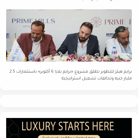
برايم هيلز للتطوير تطلق مشروع «برايم بلازا 6 أكتوبر» باستثمارات 2.5
مليار جنيه وتحالفات تشغيل استراتيجية