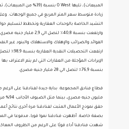
زيادة متوسط سعر المتر المربع في جميع الوجهات. وعل
بنسبة 76,9٪ لتصل الي 28 مليار جنيه مصري.
مليون جنيه مصري، بينما مثل الضيوف الأجانب 94% من فنادقنا في الربع الأول من عام 2024
حقق نموذج الأعمال المثبت لفنادقنا مرة أخرى نتائج أعم
بصفة خاصة. أظهرت فنادقنا نموا قويا، مدفوعا في المق