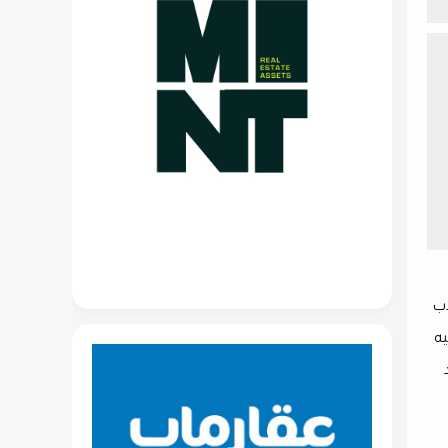
 التذبذب
يه