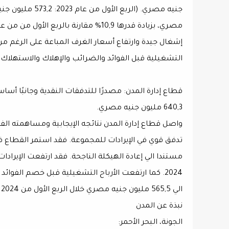
إشغال جيدة وارتفاع أسعار الغرف المباعة على الرغم من ا
التشغيلية قبل الفوائد والضرائب والإهلاك والاستهلاك بنسبة 26,2% لتصل الي 226,7 مليون جنيه مصر
640,3 مليون جنيه مصري.
تدفق قوي في الإيرادات للمجموعة. فقد استمر القطاع ف
الي 565,5 مليون جنيه مصري خلال الربع الأول من 2024 بهامش 37,1% مقابل هامش 29% خلال نقس الفترة من 2023.
نبذة عن المدن
الجونة، البحر الأحمر: