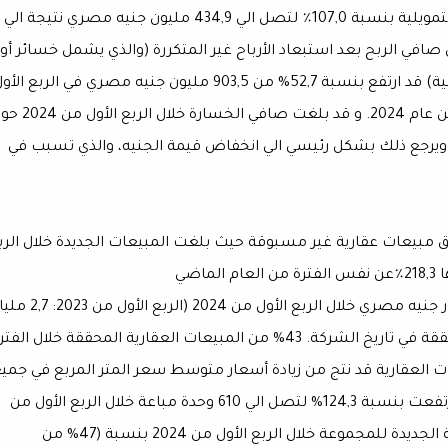
الأجنبية. كما أرتفعت مصروفات الفوائد والمصروفات التمويلية بنسبة 107,0٪ لتصل الي 434,9 مليون جنيه مصري نتيجة الي
 صافي الربح بعد استبعاد الأرباح غير المتكررة (والذي يشمل خسائر أو
ارباح العملات الأجنبية الي جانب أي معاملات غير تشغيلية) قد ارتفع بنسبة 52,7% من 903,5 مليون جنيه مصري في الربع ال
من عام 2023 الي 1,4 مليار جنيه مصري في الربع الأول من عام 2024.
قابل صافي ربح 384.0 مليون جنيه، ويرجع ذلك بشكل رئيسي الي انخفاض قيمة الجنيه، والذي تسبب في
 مبيعات عقارية غير مسبوقة حيث بلغت المبيعات الجديدة خلال الرب
نجحت الشركة في تحقيق مبيعات عقارية حوالي 8,8 مليار جنيه مصري خلال الربع الأول من 2024 (الربع الأ
جنيه مصري)، وهو ما يمثل أعلي مبيعات ربع سنوية محققة في تاريخ الشركة. 43% من المبيعات العقارية المحققة خلال الف
يعات العقارية قد نتج من زيادة أسعار متوسط سعر المتر المربع في جمي
الوجهات بالإضافة الي زيادة عدد الوحدات المباعة حيث ارتفعت بنسبة 124,3% لتصل الي 610 وحدة مباعة خلال الربع الأول من
2024. احتلت الجونة المرتبة الأولي في المبيعات العقارية الجديدة للمجموعة خلال الربع الأول من 2024 بنسبة (47% من