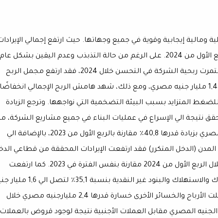
 ومالية إيجابية وقوية في جميع وجهاتها. حيث ارتفع إجمالي الإيرادات
بنسبة 41,4% لتصل الي 4,2 مليار جنيه مصري خلال الربع الأول من 2024. على الرغم من حالة التذبذب وعدم اليقين بشكل عام
نتيجة للأحداث السياسية والاقتصادية العالمية، فقد استمرت ربحية الشركة في التحسن خلال 2024، فقد ارتفع مجمل الربح
المحقق علي أساس ربع سنوي بنسبة 29,4% ليصل الي 1,4 مليار جنيه مصري، ومع ذلك، شهد هامش الربح الإجمالي انخفاضًا
(الربع الأول من عام 2023: 37,1%)، نظرًا للضغط المتزايد بسبب البيئة التضخمية التي نواجهها. وترجع الزيادة
ق نتيجة الي الإسراع في عمليات البناء في جميع مشاريع الشركة، مم
ادي الي تسجيل إيرادات عقارية تصل الي 2,8 مليار جنيه مصري بزيادة قدرها 40,8٪ مقارنة بالربع الأول من 2023، بالإضافة الي
المدن (الدخل المتكرر) فقد ارتفعت الإيرادات المحققة من قطاعي الدخ
المتكرر بنسبة 42,6% لتصل الي 1,3 مليار جنيه مصري خلال الربع الأول من 2024 مقارنة بنفس الفترة في 2023. كما ارتفعت
الأرباح التشغيلية قبل خصم الفوائد والضرائب و والإهلاك والاستهلاك والبنود غير النقدية بنسبة 35,1٪ لت
مصري مصحوبا بهامش 37,7%. وعلي الجانب الأخر، سجلت الأرباح والخسائر الأخرى خسارة قدرها 2,4 مليارجنيه مصري خلال
 انخفاض قيمة الجنيه المصري مقابل العملات الأجنبية نتيجة لوجود قروض بالعملات