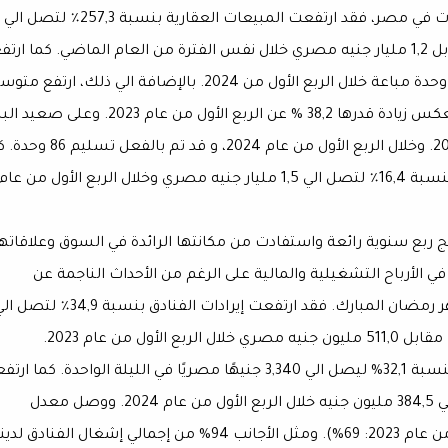
مليارات جنيه مصري خلال الربع الأول من عام 2024 مقابل 1,2 مليار جنيه مصري خلال نفس الفترة من العام الماضي. كما ارت
عدد الوحدات المباعة أيضا بنسبة 170,7 % لتصل الي 111 وحدة مباعة خلال الربع الأول من 2024. بالإضافة الي ذلك، ارت
سعر البيع ليصل الي 179,565 جنيها للمتر المربع، مما يعكس زيادة قدرها 38,2 % عن الربع الأول من عام 2023. 
والتسليمات، تخطط الجونة لتسليم 370 وحدة خلال 2024. وخلال الربع الأول من عام 2024، و 
واصلت الإيرادات العقارية اتجاهها التصاعدي وارتفعت بنسبة 16,4٪ لتصل الي 1,5 مليار جنيه مصري وخلال الربع الأول من عا
ئج ربع سنوية رائعة واستفادت من مكانتها الرائدة في السوق وعلاقاته
في الأرباح التشغيلية والمالية على الرغم من الأحداث الناجمة عن
التوترات الجيوسياسية والتأثير الموسمي الناجم عن شهر رمضان المبارك. فقد ارتفعت إيرادات الفنادق بنسبة 34,9٪
689,5 مليون جنيه مصري خلال الربع الأول من عام 2024 مقابل 511,0 مليون جنيه مصري خلال الربع الأول من عام 2023.
وبالمقارنة بالعام الماضي، ارتفع متوسط سعر الغرفة بنسبة 32,1% ليصل الي 3,340 جنيهًا مصريًا في الليلة الواحدة. كم
اجمالي الأرباح التشغيلية لفنادق الجونة بنسبة 20,0% الي 384,5 مليون جنيه خلال الربع الأول من عام 2024. ووصل معدل
الإشغال للربع الأول من عام 2024 الي 62% (الربع الأول من عام 2023: 69%). ومثل الأجانب 94% من إجمالي إشغال الفنادق لد