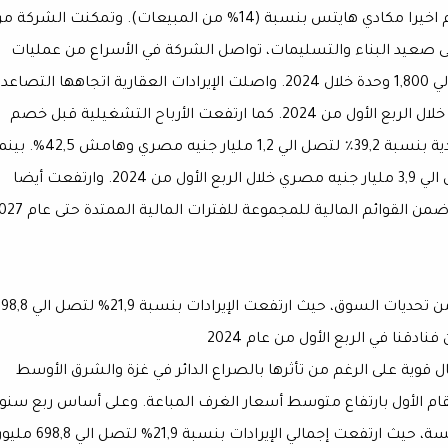
المبيعات)، تليها O West بنسبة (39% من المبيعات)، ثم اخيرا مكادي هايتس بنسبة (14% من المبيعات). وتمكنت الشركة
ى صعيد البناء والتسليمات، تواصل الشركة في الأسراع من عمليات
التشيد الخاصة بالوحدات العقارية وتخطط لتسليم حوالي 1,800 وحدة خلال 2024. واصلت الإيرادات العقارية اتجاهها التص
وارتفعت بنسبة 40,8٪ لتصل الي 2,9 مليار جنيه مصري خلال الربع الأول من 2024. كما ارتفعت الأرباح التشغيلية قبل خصم
الفوائد والضرائب والإهلاك والاستهلاك والبنود غير النقدية بنسبة 39,2٪ لتصل الي 1,2 مليار جنيه مصري وه
ارتفعت التحصيلات النقدية العقارية بنسبة 98,9٪ لتصل الي 3,9 مليار جنيه مصري خلال الربع الأول من 2024. وارتفعت أيضا
الإيرادات المؤجلة من العقارات التي لم يتم الاعتراف بها ضمن القوائم المالية للمجموع
قطاع فنادق المجموعة: بداية جيدة لفنادقنا على الرغم من تحديات السوق، حيث ارتفعت الإيرادات بن
ال قوية على الرغم من تأثرها بالصراع الدائر في غزة والشرق الأوسط
ام الأول بارتفاع متوسط أسعار الغرف المباعة. وعلى أساس ربع سنو
شهدت فنادقنا أداء قويًا على الرغم من الظروف المعاكسة، حيث ارتفعت إجمالي الإيرادات بنسبة 21,9