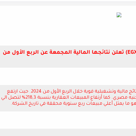
شركة أوراسكوم للتنمية مصر (EGX ORHD.CA) تعلن نتائجها المالية المجمعة عن الربع الأول من
مرة أخرى واصلت أوراسكوم للتنمية مصر تحقيق نتائج مالية وتشغيلية قوية خلال الربع الأول من 2024. حيث ارتفع
إجمالي الإيرادات بنسبة 41,4% لتصل الي 4,2 مليار جنيه مصري. كما أرتفاع المبيعات العقارية بنسبة 218,3% لتصل الي