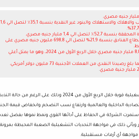
- أرتفاع الأرباح التشغيلية قبل خصم الفوائد والضرائب والاهلاك والاستهلاك والبنود غير النقدية بنسبة 35,1٪ لتصل الي 1,6
صل الي 1,4 مليار جنيه مصري.
- شهد قطاع الفنادق أداء قوي فقد ارتفعت إيرادات قطاع الفنادق بنسبة 21,9% لتصل الي 698,8 مليون جنيه مصري على
ط.
- أرتفاع المبيعات العقارية بنسبة 218,3% لتصل الي 8,8 مليار جنيه مصري خلال الربع الأول من 2024، وهو ما يمثل أعلي
.
واصلت أوراسكوم للتنمية مصر تحقيق نتائج مالية وتشغيلية قوية خلال الربع الأول من 2024 وذلك على الرغم من حالة
صادية الداخلية والعالمية وارتفاع نسب التضخم وانخفاض قيمة الجن
د استمرت الشركة في الحفاظ على أدائها القوي ونمط نموها بفضل تعدد
 ويأتي ذلك في مواجهة التحديات التشغيلية الصعبة المحيطة بمرونة
ى مواجهة أي أزمات مستقبلية.