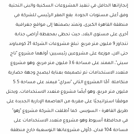
إنجازاتها الحافل في تنفيذ المشروعات السكنية والبنى التحتية
وفق أعلى مستويات الجودة. يقع المقر الرئيسي للشركة في
منطقة القاهرة الكبرى، وتمتد بصمتها إلى مواقع جغرافية
أخرى على مستوى البلاد، حيث تحظى بمحفظة أراضي جذابة
تتجاوز 9 مليون متر مربع. تبلغ مشروعات الشركة 21 كومباوند
حتى الان، موزعة على مشروعين رئيسيين؛ أولهما مشروع "تاج
سيتي"، الممتد على مساحة 3.6 مليون متر مربع، وهو مشروع
متعدد الاستخدامات تم تصميمه بعناية ليصبح وجهة حضارية
متكاملة. أمّا المشروع الثاني "سراي" فيمتد على مساحة 5.5
مليون متر مربع، وهو أيضًا مشروع متعدد الاستخدامات، ويحتل
موقعًا استراتيجيًا على مقربة من العاصمة الإدارية الجديدة على
طريق القاهرة – السويس. كما أطلقت الشركة مشروع "زهو"
في محافظة أسيوط وهو مشروع متعدد الاستخدامات على
مساحة 104 فدان، كأولى مشروعاتها التوسعية خارج منطقة