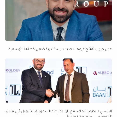
عدن جروب تفتتح فرعها الجديد بالإسكندرية ضمن خطتها التوسعية
البرلسي للتطوير تتعاقد مع بان القابضة السعودية لتشغيل أول فندق