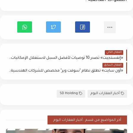
السنوات الماضية .
المقال التالي
«إنفستجيت» تُصدر 10 توصيات لأفضل السبل لاستغلال الإمكانيات الاستثمارية للعقارات بمصر
المقال السابق
«أون سايت» تطلق نظام "سوفت وير" مخصص للشركات الهندسية وشركات المقاولات لمصر وإفريقيا
أخبار العقارات اليوم
SD Holding
أخر المواضيع من قسم : أخبار العقارات اليوم