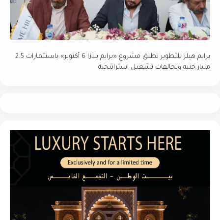
برايم هيلز للتطوير تطلق مشروع «برايم بلازا 6 أكتوبر» باستثمارات 2.5
مليار جنيه وتحالفات تشغيل استراتيجية