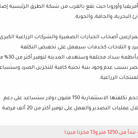
أفريقيا وأوروبا حيث تقع بالقرب من شبكة الطرق الرئيسية إضا
ئ البحرية، والجافة، والجوية.
SulleX-TR ستخدم كل من المزارعين أصحاب الحيازات الصغيرة والشركات الزراعية الكبرى
مبرد و الثلاجات كخدمات سيعمل علي تخفيض التكلفة
الاستثمارية الأولية للمصنعين الي اكثر من 50% وبأنظمة سداد مختلفة وس
مصر بسبب عدم وجود بنية تحتية كافية للتخزين المبرد وستساع
منتجات الزراعية.
وأضاف أندرو أن مدينة" SulleX-TRC “والتي تتخطى حجم تكلفتها الاستثمارية 150 مليون دولار ستساعد على دعم
الاقتصاد المصري في توفير العملة الصعبة من خلال عمليات التصدير والعمل على توفير أكثر من 20 ألف فرصة