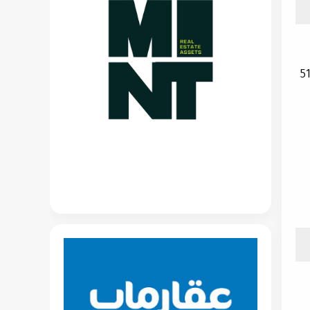
ينة متكاملة للخدمات اللوجستية والتصنيع المبرد على مساحة 510