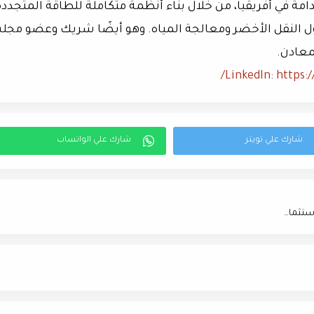
ة في أفريقيا، من خلال بناء أنظمة متكاملة للطاقة المتجددة
ول النقل الأخضر ومعالجة المياه. وهو أيضًا شريك وعضو مج
معادن.
LinkedIn: https:
«عنوان للتنمية العقارية» تطرح «MARAYA» بالتجمع الخامس باستثمارات مليار جنيه على مساحة 2000م٢