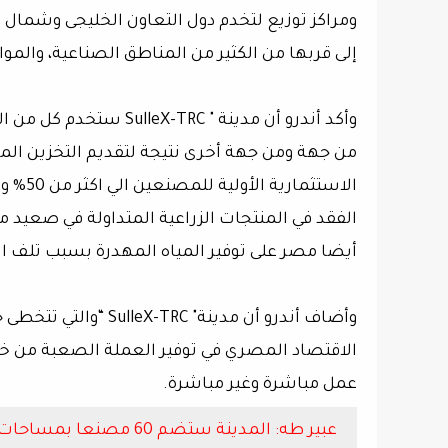
ومراكز توزيع لتخدم دول التعاون الخليجى وشمال 
إلى قربها من الكثير من المناطق الصناعية، والموان
وأكد أندرو أن مدينة " C
من جهة ومن جهة أخرى نتيجة لتقديم التخزين ال
الفقد في المنتجات الزراعية المتداولة في صعيد 
أيضا مصر على توفير المياه المهدرة بسبب تلف ال
عمل مباشرة وغير مباشرة.
عبير طه: المدينة ستضم 60 مصنعا بمساحات تبدأ من 1250 متر و13 مخزنا مبردا