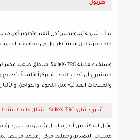
طربول
آلاف متر، داخل مدينة طربول في محافظة الجيزة، باستثمارات 
وستخدم مدينة SulleX-TRC، م
المشروع أن تصبح المدينة مركزاً اقليمياً لتصنيع 
والمنتجات الغذائية مثل اللحوم، والدواجن، والألبان
أندرو دانيال: SulleX-TRC ستقلل فاقد المنتجات الزراعية المتداولة في الصعيد بأكثر من 30%
وقال المهندس أندرو دانيال رئيس مجلس إدارة ش
عمليات التصدير، وجعلها مركزا إقليميا مرتبطا 