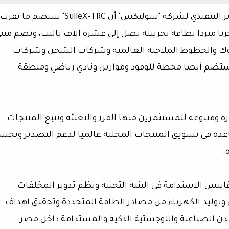
وصرحت عبير طه نائب رئيس مجلس الإدارة والمدير التنفيذي لشركة "سوليكس" أن SulleX-TRC" ستضم ما يقرب
 مصنعا بمساحات تبدأ من 1250 متر و13 مخزنا مبردا بطاقة تخزينية تصل إلى عشرة آلاف باليت، وتضم مب
هدف كل من البنوك والخطوط الملاحية العالمية وشركات الشحن وشركات
وستضم أيضا محطة للوقود وموازين ونادي رياضي ومنطقة
 ومتنوعة للمستثمرين منها الفرز والتعبئة وتتبع المنتجات
اعدة في تسويق المنتجات المحلية عالميا لدعم التصدير وتحس
.
اييس الاستدامة في البنية التحتية ونظم تدوير المخلفات
توليد الكهرباء من مصادر الطاقة المتجددة وتحقيق اهداف
مدن الصناعية واللوجستية الذكية والمستدامة داخل مصر