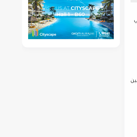
ني
ين