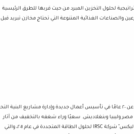
تيجية لحلول التخزين المبرد من حيث قربها للطرق الرئيسية
عين والصناعات الغذائية المتنوعة التي تحتاج مخازن تبريد قبل
هو رجل أعمال ومهندس مصري يتمتع بخبرة تزيد عن ٢٠ عامًا في تأسيس أعمال جديدة وإدارة مشاريع البنية ال
 مصر وليبيا وبنغلاديش. سعيًا وراء شغفه بالتخفيف من آثار
تغير المناخ، أسس أندرو دانيال بجانب شركة "سوليكس" شركة IRSC لحلول الطاقة المتجددة في عام ٢٠١١، والتي