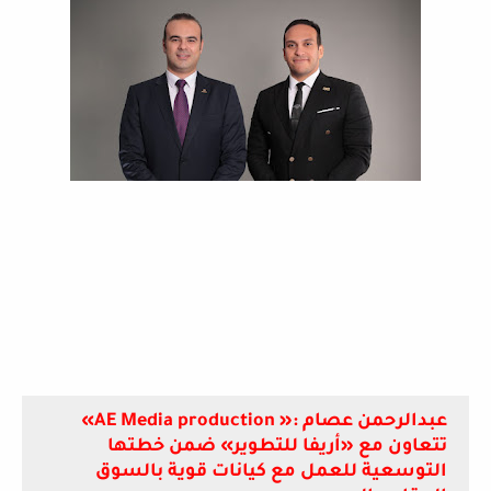
عبدالرحمن عصام :« AE Media production»
تتعاون مع «أريفا للتطوير» ضمن خطتها
التوسعية للعمل مع كيانات قوية بالسوق