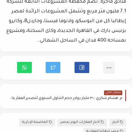
فنادق فاخرة. تضم محفظة المشروعات التابعة للشركة
7.1 مليون متر مربع وتشمل المشروعات الرائدة لمصر
إيطاليا كل من البوسكو، ولانوفا فيستا، وجاردن8، وكايرو
بزنيس بارك في القاهرة الجديدة، وكاى السخنة، ومشروع
بمساحة 400 فدان في الساحل الشمالي..
المقال التالي
م. هشام شكري :٣٠٠ مليار دولار حجم التداول السنوي لتصدير العقار عالميا، ومصر لا تتجاوز ٦٠٠ مليون جنيه سنويا
أخبار
أخبار العقارات اليوم بمصر
العاصمة الإدارية
مصر إيطاليا العقارية