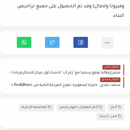
وفيرونا ولافال) وقد تم الحصول على جميع تراخيص
البناء
المقال التالي
مصر إيطاليا توقع رسميا مع "رايز أب" لانشاء اول مركز للابتكار وريادة الاعمال في "كايرو بيزنس بارك" وشرق القاهرة
المقال السابق
محمد حمدي : «مزايا للتطوير» تطرح المرحلة الثانية من «Gemini Towers Red&Blue» بمبيعات مستهدفة 700 مليون جنيه
أخبار
أخبار العقارات اليوم بمصر
العاصمة الإدارية
مدن جديدة