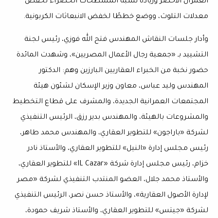
العمران الأخضر وزيادة نسبة المسطحات الخضراء لخفض
معدلات التلوث، ووضع خططًا لخفض الانبعاثات الكربونية.
وأدار جلسات النقاش المهندس فتح الله فوزي، رئيس لجنة
التشييد بـ «جمعية رجال الأعمال المصريين»، وشهدت المائدة
حضور نخبة من الخبراء العقاريين البارزين وهم: الدكتور
المهندس وليد عباس، معاون وزير الإسكان لشئون هيئة
المجتمعات العمرانية الجديدة، والمشرف على قطاع التخطيط
والمشروعات بالهيئة، والمهندس بدير رزق، الرئيس التنفيذي
لشركة «باراجون» للتطوير العقاري، والمهندس محمد طاهر،
رئيس مجلس إدارة «النيل» للتطوير العقاري، والأستاذ نادر
خزام، رئيس مجلس إدارة شركة «IL Cazar» للتطوير العقاري،
والأستاذ محمد جلال، العضو المنتدب التنفيذي لشركة «مصر
لإدارة الأصول العقارية»، والأستاذ حسن نصر، الرئيس التنفيذي
لشركة «جيتس» للتطوير العقاري، والأستاذ شريف حمودة،