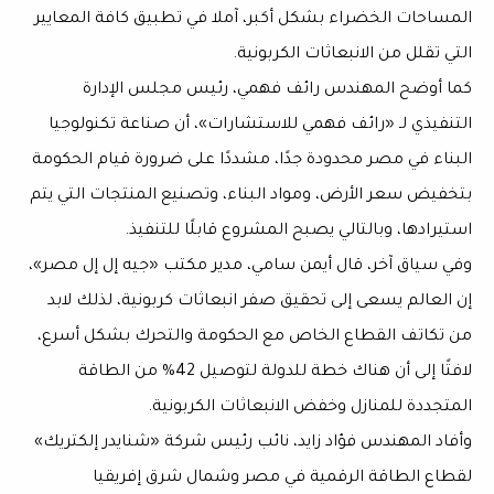
المساحات الخضراء بشكل أكبر، آملا في تطبيق كافة المعايير
التي تقلل من الانبعاثات الكربونية.
كما أوضح المهندس رائف فهمي، رئيس مجلس الإدارة
التنفيذي لـ «رائف فهمي للاستشارات»، أن صناعة تكنولوجيا
البناء في مصر محدودة جدًا، مشددًا على ضرورة قيام الحكومة
بتخفيض سعر الأرض، ومواد البناء، وتصنيع المنتجات التي يتم
استيرادها، وبالتالي يصبح المشروع قابلًا للتنفيذ.
وفي سياق آخر، قال أيمن سامي، مدير مكتب «جيه إل إل مصر»،
إن العالم يسعى إلى تحقيق صفر انبعاثات كربونية، لذلك لابد
من تكاتف القطاع الخاص مع الحكومة والتحرك بشكل أسرع،
لافتًا إلى أن هناك خطة للدولة لتوصيل 42% من الطاقة
المتجددة للمنازل وخفض الانبعاثات الكربونية.
وأفاد المهندس فؤاد زايد، نائب رئيس شركة «شنايدر إلكتريك»
لقطاع الطاقة الرقمية في مصر وشمال شرق إفريقيا