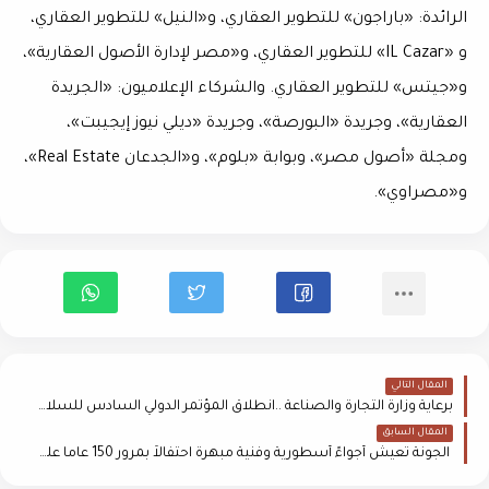
الرائدة: «باراجون» للتطوير العقاري، و«النيل» للتطوير العقاري،
و «IL Cazar» للتطوير العقاري، و«مصر لإدارة الأصول العقارية»،
و«جيتس» للتطوير العقاري. والشركاء الإعلاميون: «الجريدة
العقارية»، وجريدة «البورصة»، وجريدة «ديلي نيوز إيجيبت»،
ومجلة «أصول مصر»، وبوابة «بلوم»، و«الجدعان Real Estate»،
و«مصراوي».
المقال التالي
برعاية وزارة التجارة والصناعة ..انطلاق المؤتمر الدولي السادس للسلامة والصحة المهنية .. 26 أكتوبر الجاري
المقال السابق
الجونة تعيش أجواءً أسطورية وفنية مبهرة احتفالاً بمرور 150 عاما على العرض العالمي لـ "أوبرا عايدة"