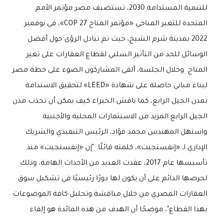
للتنمية المستدامة 2030، تستضيف مصر مؤتمر الأمم
المتحدة للتغير المناخي «مؤتمر المناخ COP 27»، في نوفمبر
2022 بمدينة شرم الشيخ، حيث تم تبادل الرؤى حول أفضل
الوسائل للحد من التأثير السلبي لقطاع العقارات على تغير
المناخ. وخلال الجلسة، ألقى المشاركون الضوء على خطة مصر
لبناء مباني حاصلة على شهادة «LEED» لتحقيق الاستدامة
بمدن الجيل الرابع، كما ناقش الخبراء كيف يمكن أن تجذب مدن
الجيل الرابع المزيد من الاستثمارات المحلية والأجنبية.
واستهل المهندس محمد فؤاد، الرئيس التنفيذي والشريك
الإداري لـ «إنفستجيت»، كلمته قائلًا: "إن «إنفستجيت» منذ
تأسيسها عام 2017، عقدت العديد من الأحداث الهامة، وذلك
لحرصها الدائم على أن يكون لها دورًا رئيسيًا في تشكيل سوق
العقارات المصري من خلال مناقشة وتحليل كافة الموضوعات
بهذا القطاع"، موضحًا أن الهدف من هذه المائدة هو إلقاء