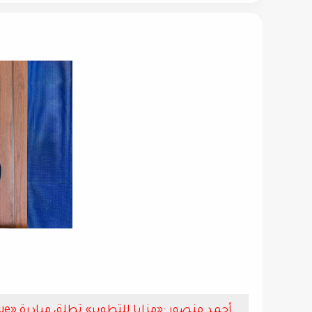
أحمد منصور :«مزايا للتطوير» تطلق مبادرة «The Brokers League» بمشاركة 3 آلاف مسوق عقاري