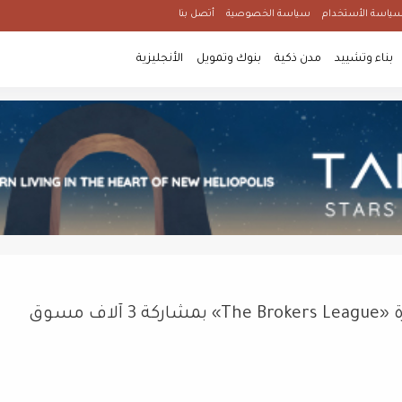
ياسة الأستخدام
سياسة الخصوصية
أتصل بنا
بناء وتشييد
مدن ذكية
بنوك وتمويل
الأنجليزية
أحمد منصور :«مزايا للتطوير» تطلق مبادرة «The Brokers League» بمشاركة 3 آلاف مسوق