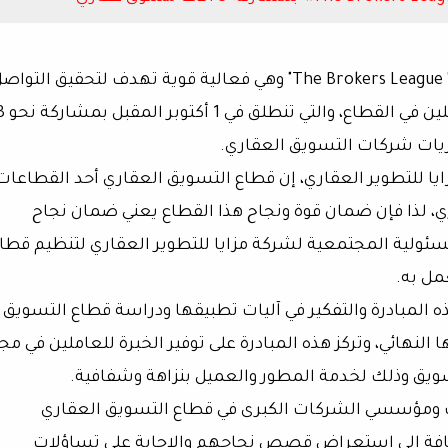
أعلنت شركة مزايا للتطوير العقاري إطلاق مبادرة " The Brokers League" وهي فعالية قوية تهدف لتحقيق التو
بين ذوي الخبرة في مجال التسويق العقاري والعاملين في 
يات شركات التسويق العقاري.
ا للتطوير العقاري، إن قطاع التسويق العقاري أحد القطاعات
ي، لذا فإن ضمان قوة ونجاح هذا القطاع يعني ضمان نجاح
سئولية المجتمعية لشركة مزايا للتطوير العقاري لتنظيم قطا
مل به.
مبادرة والتفكير في آليات تطبيقها ودراسة قطاع التسويق
النهائي، وتركز هذه المبادرة على توفير الخبرة للعاملين في مج
ويق وذلك لخدمة المطور والعميل بنزاهة وشفافية.
ات ومؤسسي الشركات الكبرى في قطاع التسويق العقاري
ضافة إلى استعراض قصص نجاحهم والإجابة على تساؤلات