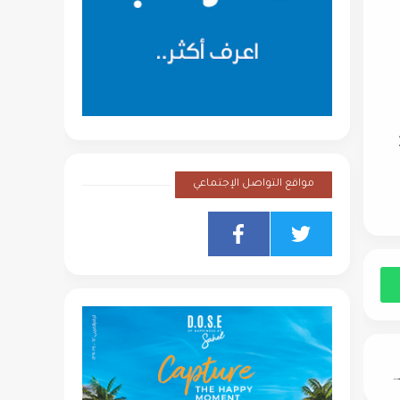
نذ أكثر من 30
مواقع التواصل الإجتماعي
ساهر مجدي : «رويال للتطوير» تقترب من إنهاء إنشاءات 10 مشاريع في النرجس الجديدة