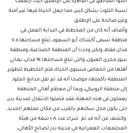
أسوأ المناطق في القاهرة على الإطلاق، حيث ارتفعت
نسبة التلوث بشكل كبير، مما جعل الحياة فيها غير آمنة
وغير صالحة على الإطلاق.
وأضاف أنه كان من المخطط في البداية العمل في
منطقة تسمى أكشاك أبو السعود، تبلغ مساحتها ٧.٥
فدان فقط، ولكن وجدنا أن المنطقة الصناعية، ومنطقة
سور مجرى العيون، والتى تبلغ مساحتها ٩٤ فدان، يعاني
أهلها من انخفاض مستوى الحياة، فتم التخطيط لتطوير
المنطقة بأكملها، موضحا أنه قد تم نقل مدابغ الجلود
إلى منطقة الروبيكي، وبما أن معظم أهالي المنطقة
يعملون في هذه المهنة، فقد فضلوا الانتقال لمدينة بدر،
حتى يكون محل سكنهم بالقرب من مكان عملهم الجديد.
وكشف عن أنه قد تم شراء عدد ١٠٠٨ شقة من هيئة
المجتمعات العمرانية في مدينة بدر لصالح الأهالي،