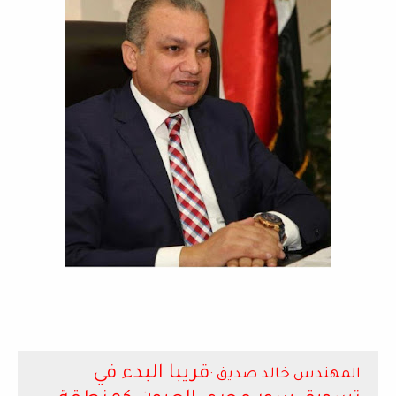
قريبا البدء في
المهندس خالد صديق :