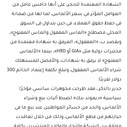
الشهادة المعتمدة للحجر، على أنها خامس عامل من
العوامل المؤثر في سعر الألماس، لما لها من ضمانة
في حفظ حقوق العملاء، في حين يتداول فى السوق
المحلي مصطلح «الماس المقفول والماس المفتوح»،
ويقصد ب، «المقفول»، المرفق به شهادة معتمدة من
مختبرات دولية مثل «GIA أو HRD»، بينما «الألماس
المفتوح» لا يرفق به شهادات، والأفضل للمستهلك
شراء الألماس المقفول، وتبلغ تكلفة إعتماد الخاتم 300
دولار تقريبًا.
جدير بالذكر ، فقد طرحت مجوهرات سانسي مؤخرًا
سياسية «ديموند بنك» لضبط آليات بيع وشراء
الألماس، والحد من خسائر المواطنين عند بيع ما في
حيازتهم من قطع الألماس، وذلك من خلال تعاقدت
موثقة بين الشركة والتجار والوكلاء المنتشرين بكافة