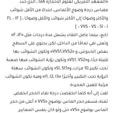
«المعهد الأمريكي لعلوم الاحجار» GIA ، الذي حدد
مقياس درجة وضوح الألماس، ابتداءً من الأقل شوائب
والأكثر وضوحًا إلى الأكثر شوائب والأقل وضوحًا ، [ FL – IF
– VVS - VS – SI – I ]
تابع، بينما عامل النقاء يشمل عدة درجات مثل «F ،IF»
وتعنى نقي تمامًا من الداخل، لكن يحتوي على السطح
بعض الخدوش، و «VVS1,VVS2» وتكون الشوائب بها
قليلة جدًا، و«VS1, VS2» وتكون رؤية الشوائب فيها صعبة
تحت تكبير 10 مرات، و«SI, SI1» وتكون الشوائب سهلة
الرؤية تحت التكبير، وأخيرًا «I1, I2, I3» وفيه تكون الشوائب
مرئية للعين المجردة.
لفت إلى أنه كلما انخفضت درجة نقاء الحجر انخفض
ثمنه، فسعر حجر الماس بوضوح «VVS » أعلى من حجر
الماس بوضوح «VS» حتى ولو كان بنفس المعايير