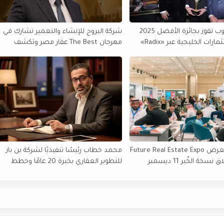
السلمانية جروب تفوز بجائزة الأفضل 2025
شركة البروج للإنشاء والتعمير تشارك في
رات الخليجية عبر «Radix»
مهرجان The Best.عقار مصر وتكشف
خططها التوسعية
نجاح قوي لمعرض Future Real Estate Expo
محمد خطاب رئيسًا تنفيذيًا لشركة بن باز
خة الخُبر 11 ديسمبر
للتطوير العقاري بخبرة 20 عامًا وخطط
توسعية طموحة