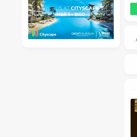
Panorama Real Estate أول برنامج مصري متخصص في السوق العقاري على السوشيال ميديا