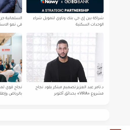
شراكة بين إي جي بنك وناوي لتمويل شراء
الوحدات السكنية
في نمو الاستثما
د.تامر عبد العزيز:تصميم مبتكر يقود نجاح
مشروع «VIRA» بحدائق أكتوبر
بالرياض وإطلاق نس