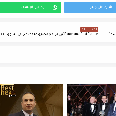
المقال السابق
وزير الإسكان يُصدر قرارين لإزالة مخالفات بناء بـ" بني سويف الجديدة "..وحملات بـ 6 أكتوبر والشروق والنوبارية ودمياط الجديدة