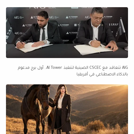
AIG تتعاقد مع CSCEC الصينية لتنفيذ AI Tower.. أول برج مدعوم
بالذكاء الاصطناعي في أفريقيا